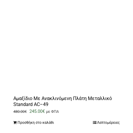
Αμαξίδιο Με Ανακλινόμενη Πλάτη Μεταλλικό
Standard AC–49
Original
Η
245.00
€
480.00
€
με ΦΠΑ
price
τρέχουσα
Προσθήκη στο καλάθι
Λεπτομέρειες
was:
τιμή