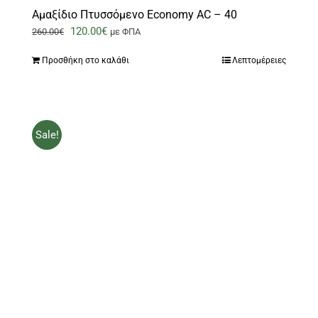
Αμαξίδιο Πτυσσόμενο Economy AC – 40
Original
Η
120.00
€
260.00
€
με ΦΠΑ
price
τρέχουσα
Προσθήκη στο καλάθι
Λεπτομέρειες
was:
τιμή
260.00€.
είναι:
120.00€.
Sale!