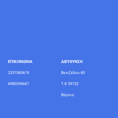
ΕΠΙΚΟΙΝΩΝΙΑ
ΔΙΕΥΘΥΝΣΗ
2331060674
Βενιζέλου 60
6980396667
Τ.Κ 59132
Βέροια