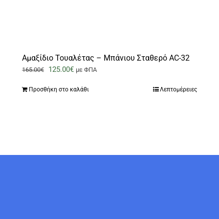
Αμαξίδιο Τουαλέτας – Μπάνιου Σταθερό AC-32
Original
Η
125.00
€
165.00
€
με ΦΠΑ
price
τρέχουσα
Προσθήκη στο καλάθι
Λεπτομέρειες
was:
τιμή
165.00€.
είναι:
125.00€.