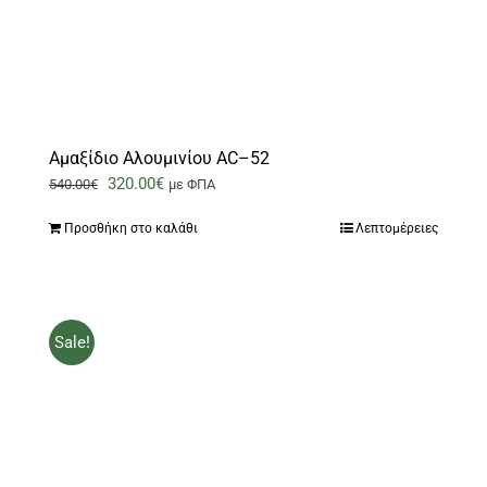
Αμαξίδιο Αλουμινίου AC–52
Original
Η
320.00
€
540.00
€
με ΦΠΑ
price
τρέχουσα
Προσθήκη στο καλάθι
Λεπτομέρειες
was:
τιμή
540.00€.
είναι:
320.00€.
Sale!