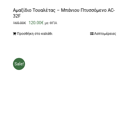
Αμαξίδιο Τουαλέτας – Μπάνιου Πτυσσόμενο AC-
32F
Original
Η
120.00
€
165.00
€
με ΦΠΑ
price
τρέχουσα
Προσθήκη στο καλάθι
Λεπτομέρειες
was:
τιμή
165.00€.
είναι:
120.00€.
Sale!