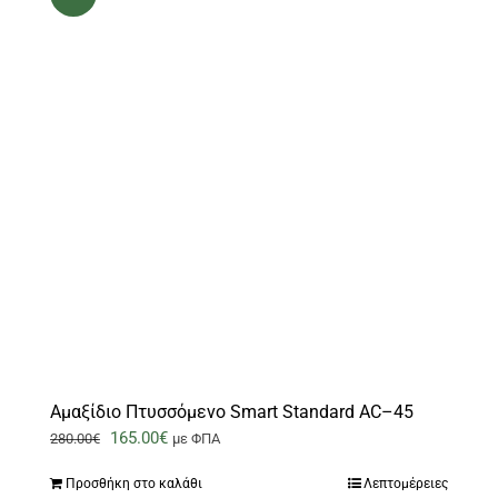
Aμαξίδιο Πτυσσόμενο Smart Standard AC–45
Original
Η
165.00
€
280.00
€
με ΦΠΑ
price
τρέχουσα
Προσθήκη στο καλάθι
Λεπτομέρειες
was:
τιμή