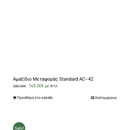
Αμαξίδιο Μεταφοράς Standard AC–42
Original
Η
165.00
€
280.00
€
με ΦΠΑ
price
τρέχουσα
Προσθήκη στο καλάθι
Λεπτομέρειες
was:
τιμή
280.00€.
είναι:
165.00€.
Sale!