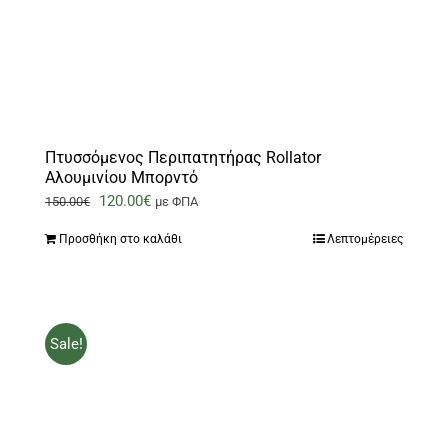
Πτυσσόμενος Περιπατητήρας Rollator
Αλουμινίου Μπορντό
Original
Η
120.00
€
150.00
€
με ΦΠΑ
price
τρέχουσα
Προσθήκη στο καλάθι
Λεπτομέρειες
was:
τιμή
150.00€.
είναι:
120.00€.
Sale!