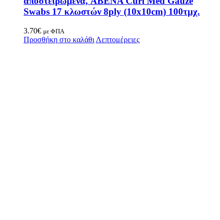
αποστειρωμένα, ABENA Curi Med Gauze
Swabs 17 κλωστών 8ply (10x10cm) 100τμχ.
3.70
€
με ΦΠΑ
Προσθήκη στο καλάθι
Λεπτομέρειες