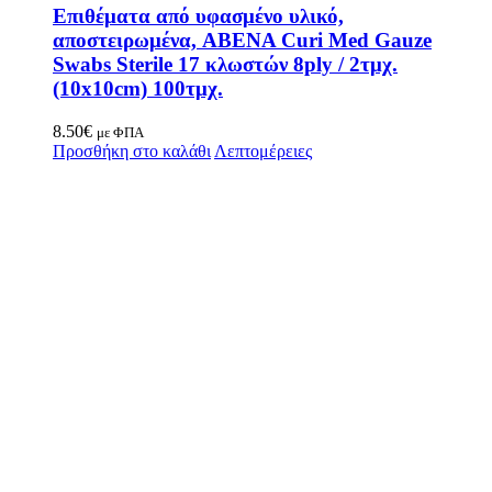
Επιθέματα από υφασμένο υλικό,
αποστειρωμένα, ABENA Curi Med Gauze
Swabs Sterile 17 κλωστών 8ply / 2τμχ.
(10x10cm) 100τμχ.
8.50
€
με ΦΠΑ
Προσθήκη στο καλάθι
Λεπτομέρειες