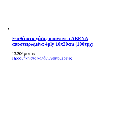
Επιθέματα γάζας nonwoven ABENA
αποστειρωμένα 4ply 10x20cm (100τμχ)
13.20
€
με ΦΠΑ
Προσθήκη στο καλάθι
Λεπτομέρειες