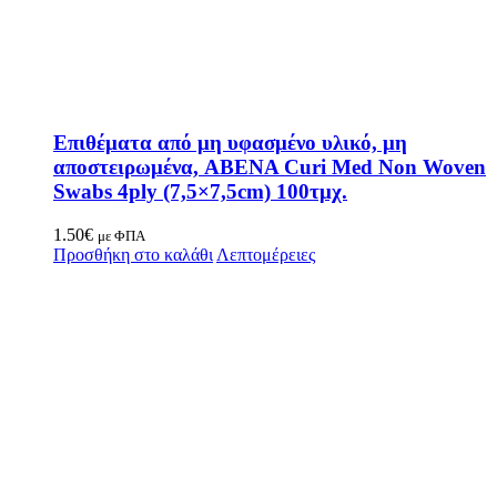
Επιθέματα από μη υφασμένο υλικό, μη
αποστειρωμένα, ABENA Curi Med Non Woven
Swabs 4ply (7,5×7,5cm) 100τμχ.
1.50
€
με ΦΠΑ
Προσθήκη στο καλάθι
Λεπτομέρειες