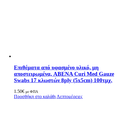
Επιθέματα από υφασμένο υλικό, μη
αποστειρωμένα, ABENA Curi Med Gauze
Swabs 17 κλωστών 8ply (5x5cm) 100τμχ.
1.50
€
με ΦΠΑ
Προσθήκη στο καλάθι
Λεπτομέρειες