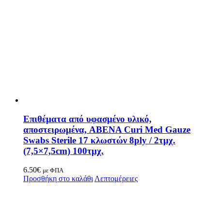
Επιθέματα από υφασμένο υλικό,
αποστειρωμένα, ABENA Curi Med Gauze
Swabs Sterile 17 κλωστών 8ply / 2τμχ.
(7,5×7,5cm) 100τμχ.
6.50
€
με ΦΠΑ
Προσθήκη στο καλάθι
Λεπτομέρειες