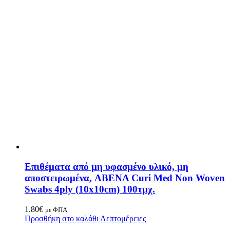
Επιθέματα από μη υφασμένο υλικό, μη
αποστειρωμένα, ABENA Curi Med Non Woven
Swabs 4ply (10x10cm) 100τμχ.
1.80
€
με ΦΠΑ
Προσθήκη στο καλάθι
Λεπτομέρειες