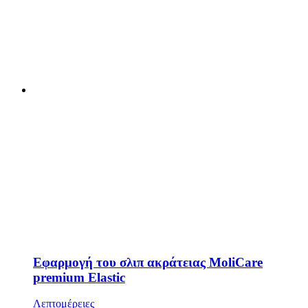
Εφαρμογή του σλιπ ακράτειας MoliCare
premium Elastic
Λεπτομέρειες