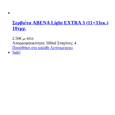
Σερβιέτα ABENA Light EXTRA 3 (11×33εκ.)
10τμχ.
2.50
€
με ΦΠΑ
Απορροφητικότητα: 500ml Σταγόνες: 4
Προσθήκη στο καλάθι
Λεπτομέρειες
Sale!