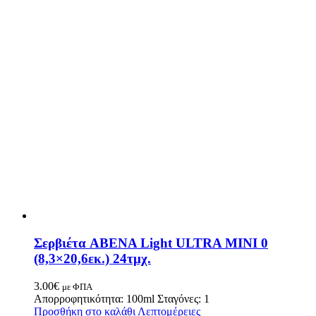
Σερβιέτα ABENA Light ULTRA MINI 0
(8,3×20,6εκ.) 24τμχ.
3.00
€
με ΦΠΑ
Απορροφητικότητα: 100ml Σταγόνες: 1
Προσθήκη στο καλάθι
Λεπτομέρειες