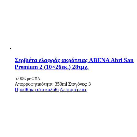
Σερβιέτα ελαφράς ακράτειας ABENA Abri San
Premium 2 (10×26εκ.) 28τμχ.
5.00
€
με ΦΠΑ
Απορροφητικότητα: 350ml Σταγόνες: 3
Προσθήκη στο καλάθι
Λεπτομέρειες