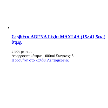
Σερβιέτα ABENA Light MAXI 4Α (15×41,5εκ.)
8τμχ.
2.90
€
με ΦΠΑ
Απορροφητικότητα: 1000ml Σταγόνες: 5
Προσθήκη στο καλάθι
Λεπτομέρειες