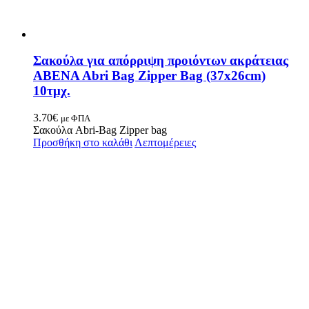
Σακούλα για απόρριψη προιόντων ακράτειας
ABENA Abri Bag Zipper Βag (37x26cm)
10τμχ.
3.70
€
με ΦΠΑ
Σακούλα Abri-Bag Zipper bag
Προσθήκη στο καλάθι
Λεπτομέρειες