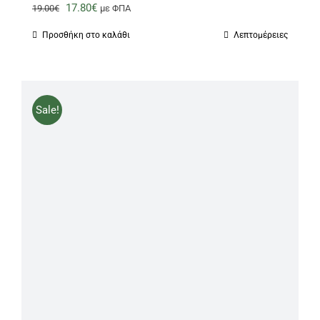
Original
Η
17.80
€
19.00
€
με ΦΠΑ
price
τρέχουσα
Προσθήκη στο καλάθι
Λεπτομέρειες
was:
τιμή
19.00€.
είναι:
17.80€.
Sale!