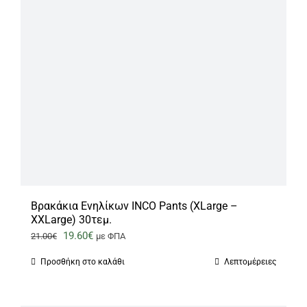
Βρακάκια Ενηλίκων INCO Pants (XLarge –
XXLarge) 30τεμ.
Original
Η
19.60
€
21.00
€
με ΦΠΑ
price
τρέχουσα
Προσθήκη στο καλάθι
Λεπτομέρειες
was:
τιμή
21.00€.
είναι: