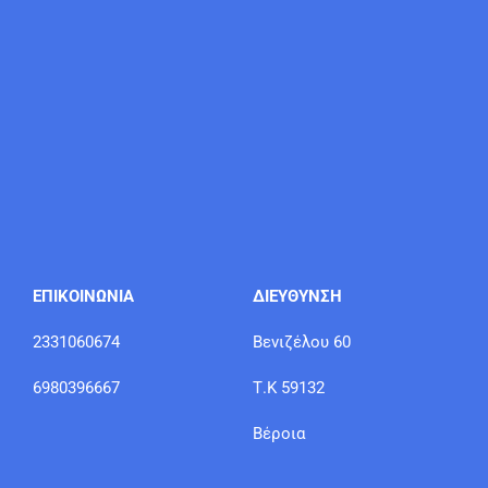
ΕΠΙΚΟΙΝΩΝΙΑ
ΔΙΕΥΘΥΝΣΗ
2331060674
Βενιζέλου 60
6980396667
Τ.Κ 59132
Βέροια