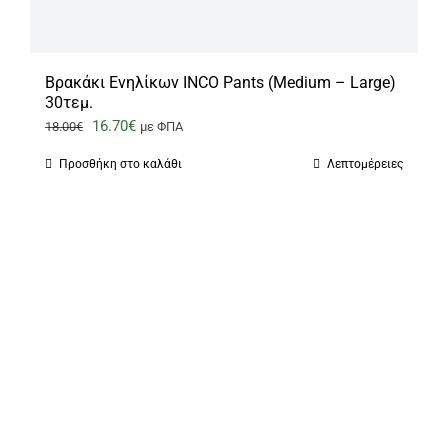
Βρακάκι Ενηλίκων INCO Pants (Medium – Large)
30τεμ.
Original
Η
16.70
€
18.00
€
με ΦΠΑ
price
τρέχουσα
Προσθήκη στο καλάθι
Λεπτομέρειες
was:
τιμή
18.00€.
είναι:
16.70€.