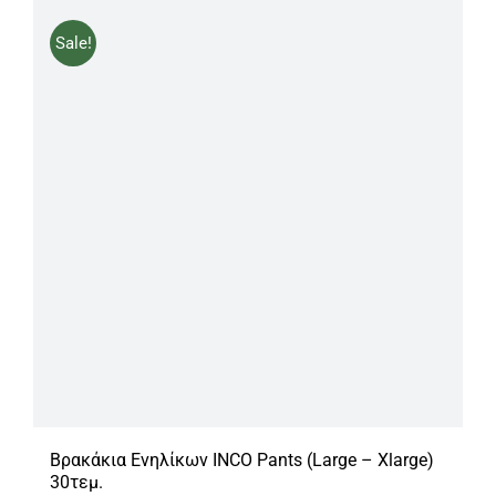
19.60€.
Sale!
Βρακάκια Ενηλίκων INCO Pants (Large – Xlarge)
30τεμ.