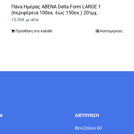
Πάνα Ημέρας ABENA Delta Form LARGE 1
(περιφέρεια 100εκ. έως 150εκ.) 20τμχ.
15.90
€
με ΦΠΑ
Προσθήκη στο καλάθι
Λεπτομέρειες
ΙΑ
ΔΙΕΥΘΥΝΣΗ
Βενιζέλου 60