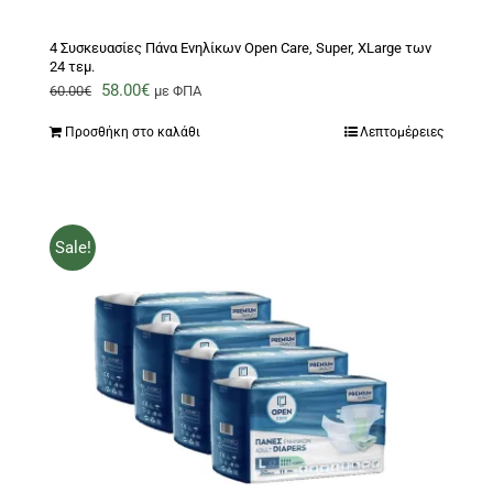
4 Συσκευασίες Πάνα Ενηλίκων Open Care, Super, XLarge των
24 τεμ.
Original
Η
58.00
€
60.00
€
με ΦΠΑ
price
τρέχουσα
Προσθήκη στο καλάθι
Λεπτομέρειες
was:
τιμή
60.00€.
είναι:
58.00€.
Sale!