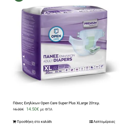
Πάνες Ενηλίκων Open Care Super Plus XLarge 20τεμ.
Original
Η
14.50
€
16.00
€
με ΦΠΑ
price
τρέχουσα
Προσθήκη στο καλάθι
Λεπτομέρειες
was:
τιμή