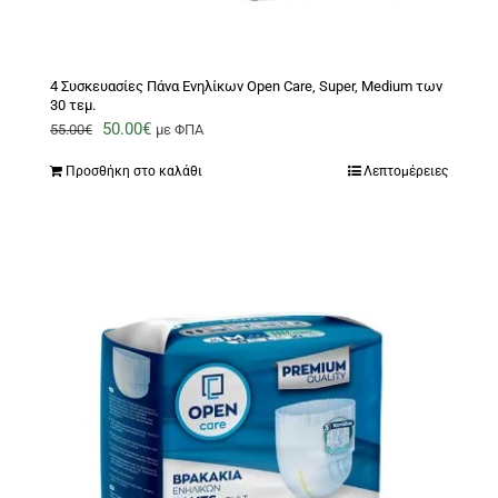
4 Συσκευασίες Πάνα Ενηλίκων Open Care, Super, Medium των
30 τεμ.
Original
Η
50.00
€
55.00
€
με ΦΠΑ
price
τρέχουσα
Προσθήκη στο καλάθι
Λεπτομέρειες
was:
τιμή
55.00€.
είναι:
50.00€.