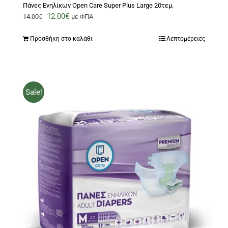
Πάνες Ενηλίκων Open Care Super Plus Large 20τεμ.
Original
Η
12.00
€
14.00
€
με ΦΠΑ
price
τρέχουσα
Προσθήκη στο καλάθι
Λεπτομέρειες
was:
τιμή
14.00€.
είναι:
12.00€.
Sale!