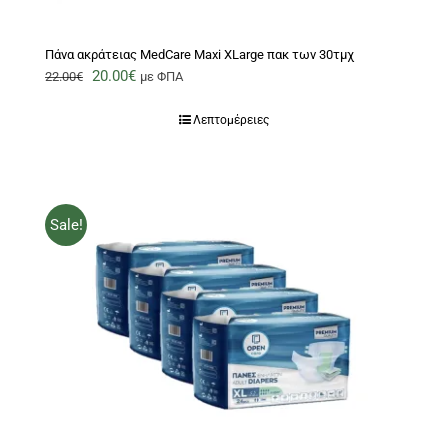
Πάνα ακράτειας MedCare Maxi XLarge πακ των 30τμχ
Original
Η
20.00
€
22.00
€
με ΦΠΑ
price
τρέχουσα
Λεπτομέρειες
was:
τιμή
22.00€.
είναι:
20.00€.
Sale!