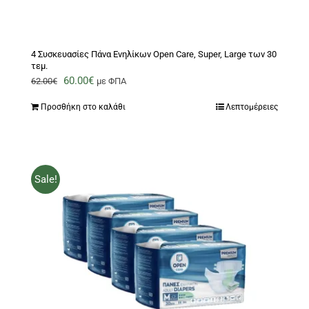
4 Συσκευασίες Πάνα Ενηλίκων Open Care, Super, Large των 30
τεμ.
Original
Η
60.00
€
62.00
€
με ΦΠΑ
price
τρέχουσα
Προσθήκη στο καλάθι
Λεπτομέρειες
was:
τιμή
62.00€.
είναι:
60.00€.
Sale!