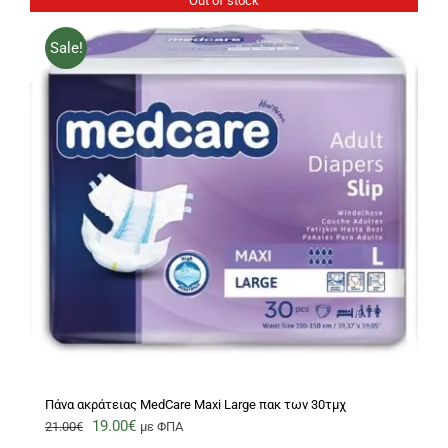
Out of stock
Sale!
Πάνα ακράτειας MedCare Maxi Large πακ των 30τμχ
Original
Η
19.00
€
21.00
€
με ΦΠΑ