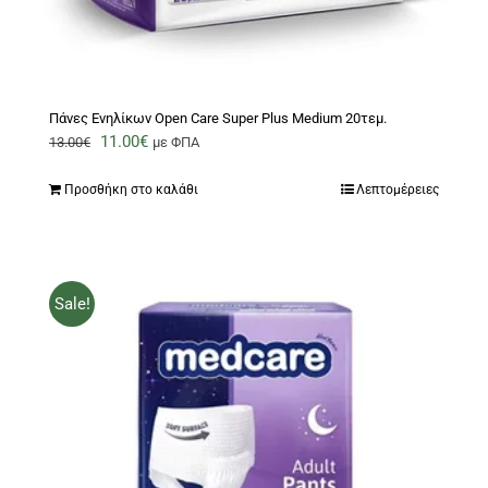
Πάνες Ενηλίκων Open Care Super Plus Medium 20τεμ.
Original
Η
11.00
€
13.00
€
με ΦΠΑ
price
τρέχουσα
Προσθήκη στο καλάθι
Λεπτομέρειες
was:
τιμή
13.00€.
είναι:
11.00€.
Sale!