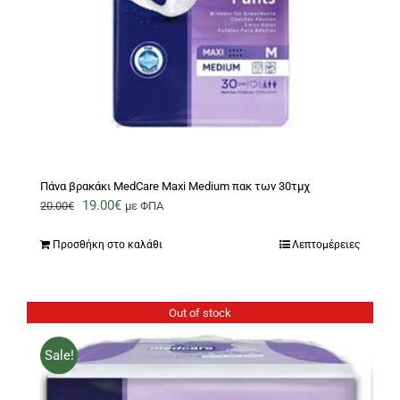
Πάνα βρακάκι MedCare Maxi Medium πακ των 30τμχ
Original
Η
19.00
€
20.00
€
με ΦΠΑ
price
τρέχουσα
Προσθήκη στο καλάθι
Λεπτομέρειες
was:
τιμή
20.00€.
είναι:
19.00€.
Out of stock
Sale!