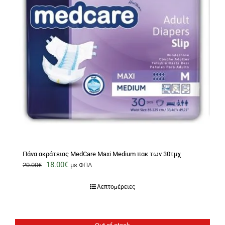
Πάνα ακράτειας MedCare Maxi Medium πακ των 30τμχ
Original
Η
18.00
€
20.00
€
με ΦΠΑ
price
τρέχουσα
Λεπτομέρειες
was:
τιμή
20.00€.
είναι:
18.00€.