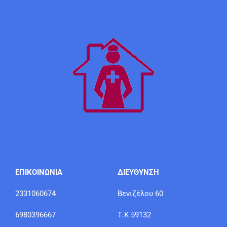
ΕΠΙΚΟΙΝΩΝΙΑ
ΔΙΕΥΘΥΝΣΗ
2331060674
Βενιζέλου 60
6980396667
Τ.Κ 59132