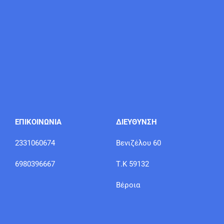
ΕΠΙΚΟΙΝΩΝΙΑ
ΔΙΕΥΘΥΝΣΗ
2331060674
Βενιζέλου 60
6980396667
Τ.Κ 59132
Βέροια