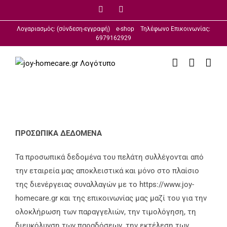
Μετάβαση
Facebook
Email
στο
Λογαριασμός: (σύνδεση-εγγραφή)
e-shop
Τηλέφωνο Επικοινωνίας:
περιεχόμενο
6979162929
ΠΡΟΣΩΠΙΚΑ ΔΕΔΟΜΕΝΑ
Τα προσωπικά δεδομένα του πελάτη συλλέγονται από
την εταιρεία μας αποκλειστικά και μόνο στο πλαίσιο
της διενέργειας συναλλαγών με το https://www.joy-
homecare.gr και της επικοινωνίας μας μαζί του για την
ολοκλήρωση των παραγγελιών, την τιμολόγηση, τη
διευκόλυνση των παραδόσεων, την εκτέλεση των